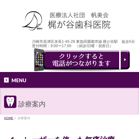
川崎市高津区末長1-45-28 東急田園都市線 梶が谷駅 徒歩5分
受付時間：9:00〜17:00 （休診/日曜・祝祭日）
MENU
診療案内
HOME
»
診療案内