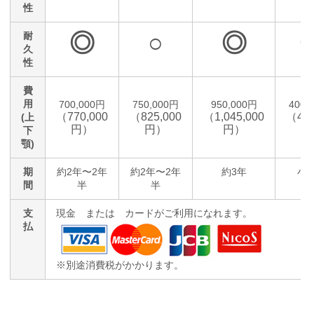
性
◎
○
◎
耐
久
性
費
用
700,000円
750,000円
950,000円
400,
（770,000
（825,000
（1,045,000
（440
(上
円）
円）
円）
円
下
顎)
期
約2年〜2年
約2年〜2年
約3年
小
間
半
半
支
現金 または カードがご利用になれます。
払
※別途消費税がかかります。