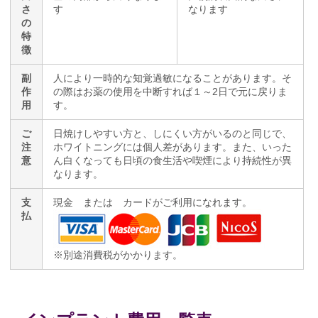
さ
す
なります
の
特
徴
副
人により一時的な知覚過敏になることがあります。そ
作
の際はお薬の使用を中断すれば１～2日で元に戻りま
用
す。
ご
日焼けしやすい方と、しにくい方がいるのと同じで、
注
ホワイトニングには個人差があります。また、いった
意
ん白くなっても日頃の食生活や喫煙により持続性が異
なります。
支
現金 または カードがご利用になれます。
払
※別途消費税がかかります。