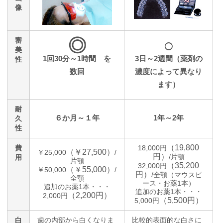
像
◎
○
審
美
1回30分～1時間 を
3日～2週間（薬剤の
性
数回
濃度によって異なり
ます）
耐
６か月～１年
1年～2年
久
性
（19,800
費
18,000円
（￥27,500）
￥25,000
/
円）
/片顎
用
片顎
（35,200
32,000円
（￥55,000）
￥50,000
/
円）
/全顎（マウスピ
全顎
ース・お薬1本）
追加のお薬1本・・・
追加のお薬1本・・・
（2,200円）
2,000円
（5,500円）
5,000円
白
歯の内部から白くなりま
比較的表面的な白さに