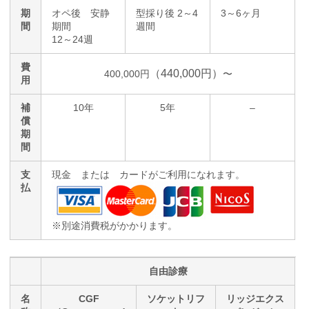
期
オペ後 安静
型採り後 2～4
3～6ヶ月
間
期間
週間
12～24週
費
（440,000円）
400,000円
〜
用
補
10年
5年
–
償
期
間
支
現金 または カードがご利用になれます。
払
※別途消費税がかかります。
自由診療
名
CGF
ソケットリフ
リッジエクス