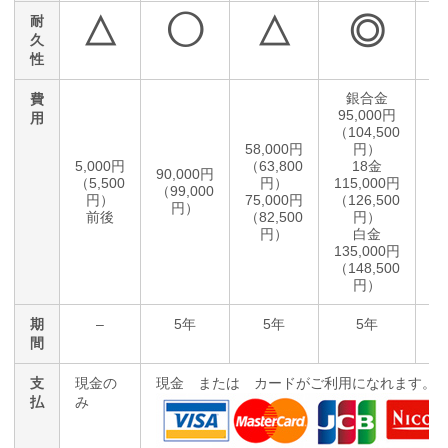
△
◯
△
◎
耐
久
性
銀合金
費
95,000円
用
（104,500
58,000円
円）
5,000円
（63,800
18金
90,000円
15
（5,500
円）
115,000円
（99,000
（1
円）
75,000円
（126,500
円）
前後
（82,500
円）
円）
白金
135,000円
（148,500
円）
期
–
5年
5年
5年
間
支
現金の
現金 または カードがご利用になれます。
払
み