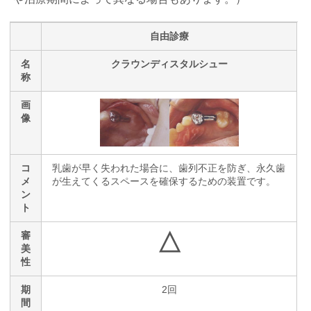
自由診療
名
クラウンディスタルシュー
称
画
像
コ
乳歯が早く失われた場合に、歯列不正を防ぎ、永久歯
メ
が生えてくるスペースを確保するための装置です。
ン
ト
△
審
美
性
期
2回
間