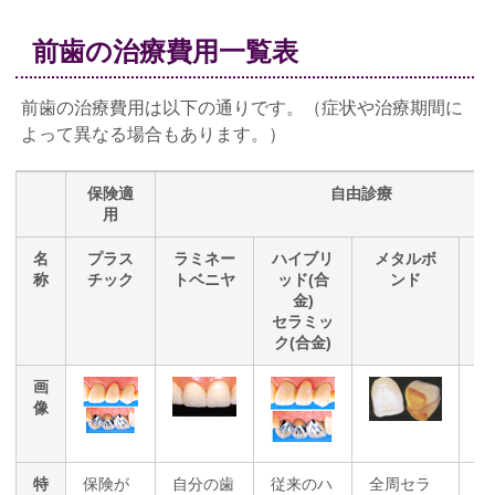
前歯の治療費用一覧表
前歯の治療費用は以下の通りです。（症状や治療期間に
よって異なる場合もあります。）
保険適
自由診療
用
名
プラス
ラミネー
ハイブリ
メタルボ
称
チック
トベニヤ
ッド(合
ンド
金)
セラミッ
ク(合金)
画
像
特
保険が
自分の歯
従来のハ
全周セラ
全