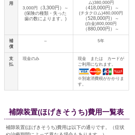
ム)380,000円
用
（3,300円）
（418,000円）
3,000円
～
～
(保険の種類・失った
(チタクロム)480,000円
（528,000円）
歯の数によります。)
～
(白金)800,000円
（880,000円）
～
補
–
5年
償
支
現金のみ
現金 または カードが
払
ご利用になれます。
※別途消費税がかかりま
す。
補隙装置(ほげきそうち)費用一覧表
補隙装置(ほげきそうち)費用は以下の通りです。（症状
や治療期間によって異なる場合もあります。）