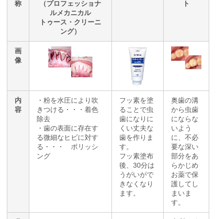
称
（プロフェッショナ
ト
ルメカニカル
トゥース・クリーニ
ング）
画
像
内
・粉を水圧により吹
フッ素を塗
奥歯の溝
容
きつける・・・着色
ることで虫
から虫歯
除去
歯になりに
にならな
・歯の表面に存在す
くい丈夫な
いよう
る微細なヒビに対す
歯を作りま
に、不必
る・・・ ポリッシ
す。
要な深い
ング
フッ素塗布
部分をあ
後、30分は
らかじめ
うがいがで
お薬で保
きなくなり
護してし
ます。
まいま
す。