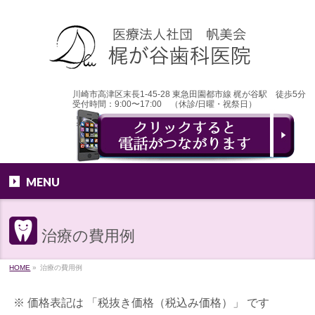
川崎市高津区末長1-45-28 東急田園都市線 梶が谷駅 徒歩5分
受付時間：9:00〜17:00 （休診/日曜・祝祭日）
MENU
治療の費用例
HOME
»
治療の費用例
※ 価格表記は 「税抜き価格（税込み価格）」 です