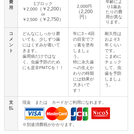
年齢によ
費
1ブロック
2,000円
り1歯あ
用
（￥2,200）
￥2,000
（2,200
たりの費
or
円）
用が異な
（￥2,750）
￥2,500
ります。
コ
どんなにしっかり磨
年に3～4回
耐久性は
メ
いても、少しずつ歯
の目安でフ
およそ3
ン
にはくすみが着いて
ッ素を塗布
年くらい
ト
きます。
しましょ
です。
歯周病だけではな
う。
こまめに
く、虫歯予防のため
特に永久歯
チェック
にも是非PMTCを！！
への生えか
して、虫
わりの時期
歯を予防
には効果が
しましょ
大きいで
う。
す！
支
現金 または カードがご利用になれます。
払
※別途消費税がかかります。