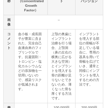
称
（Concentrated
ト
パンジョン
Growth
Factor）
画
–
像
コ
血小板・成長因
上顎の奥歯に
インプラント
メ
子が豊富に含ま
インプラント
を埋入する部
ン
れた、完全自己
治療を行う場
位の骨幅が不
ト
血液由来のフィ
合、上顎洞
足している場
ブリンゲルで
（鼻の左右の
合に、専用の
す。抗凝固剤・
横奥に広がる
器具を用いて
トロンビン・塩
大きな空洞）
骨幅を広げて
化カルシウムな
とインプラン
いき、通常と
どの添加物を一
トを埋入する
同様にインプ
切用いないの
骨の距離が足
ラントを埋入
で、感染リスク
りないとでき
するための方
が低減されま
ないため、薄
法です。
す。
くなった骨を
厚くする方法
です。
100,000円
200,000円
費