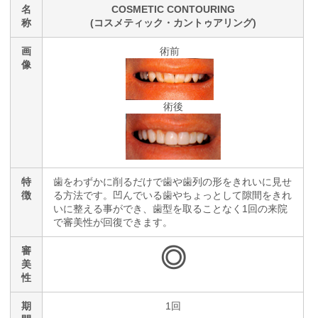
名
COSMETIC CONTOURING
称
(コスメティック・カントゥアリング)
画
術前
像
術後
特
歯をわずかに削るだけで歯や歯列の形をきれいに見せ
徴
る方法です。凹んでいる歯やちょっとして隙間をきれ
いに整える事ができ、歯型を取ることなく1回の来院
で審美性が回復できます。
◎
審
美
性
期
1回