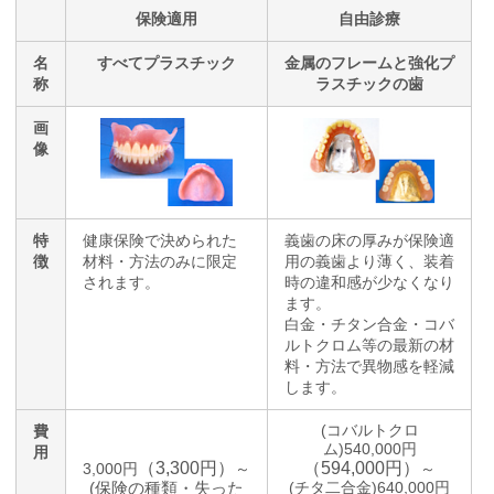
保険適用
自由診療
名
すべてプラスチック
金属のフレームと強化プ
称
ラスチックの歯
画
像
特
健康保険で決められた
義歯の床の厚みが保険適
徴
材料・方法のみに限定
用の義歯より薄く、装着
されます。
時の違和感が少なくなり
ます。
白金・チタン合金・コバ
ルトクロム等の最新の材
料・方法で異物感を軽減
します。
(コバルトクロ
費
ム)540,000円
用
（3,300円）
（594,000円）
3,000円
～
～
(保険の種類・失った
(チタ二合金)640,000円