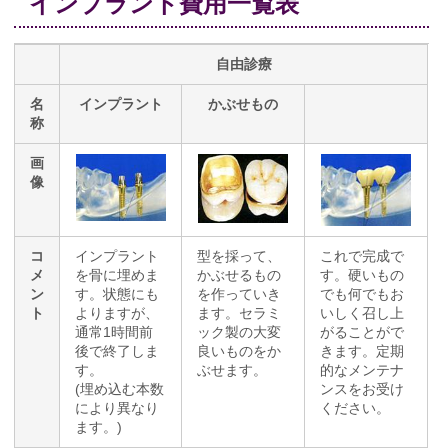
インプラント費用一覧表
自由診療
名
インプラント
かぶせもの
称
画
像
コ
インプラント
型を採って、
これで完成で
メ
を骨に埋めま
かぶせるもの
す。硬いもの
ン
す。状態にも
を作っていき
でも何でもお
ト
よりますが、
ます。セラミ
いしく召し上
通常1時間前
ック製の大変
がることがで
後で終了しま
良いものをか
きます。定期
す。
ぶせます。
的なメンテナ
(埋め込む本数
ンスをお受け
により異なり
ください。
ます。)