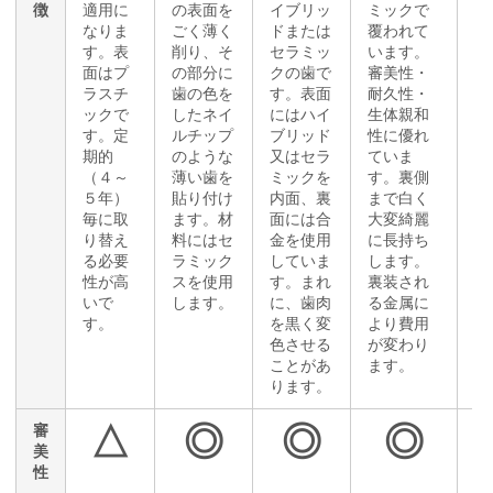
徴
適用に
の表面を
イブリッ
ミックで
を
なりま
ごく薄く
ドまたは
覆われて
い
す。表
削り、そ
セラミッ
います。
天
面はプ
の部分に
クの歯で
審美性・
近
ラスチ
歯の色を
す。表面
耐久性・
綺
ックで
したネイ
にはハイ
生体親和
す
す。定
ルチップ
ブリッド
性に優れ
ア
期的
のような
又はセラ
ていま
ー
（４～
薄い歯を
ミックを
す。裏側
心
５年）
貼り付け
内面、裏
まで白く
も
毎に取
ます。材
面には合
大変綺麗
天
り替え
料にはセ
金を使用
に長持ち
近
る必要
ラミック
していま
します。
す
性が高
スを使用
す。まれ
裏装され
いで
します。
に、歯肉
る金属に
す。
を黒く変
より費用
色させる
が変わり
ことがあ
ます。
ります。
△
◎
◎
◎
審
美
性