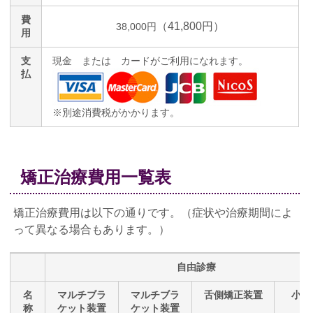
費
（41,800円）
38,000円
用
支
現金 または カードがご利用になれます。
払
※別途消費税がかかります。
矯正治療費用一覧表
矯正治療費用は以下の通りです。（症状や治療期間によ
って異なる場合もあります。）
自由診療
名
マルチブラ
マルチブラ
舌側矯正装置
小児
称
ケット装置
ケット装置