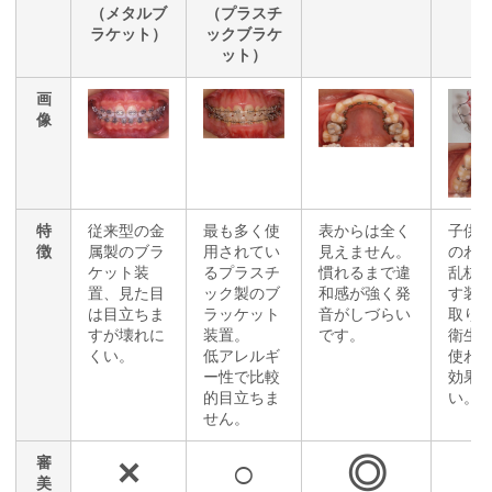
（メタルブ
（プラスチ
ラケット）
ックブラケ
ット）
画
像
特
従来型の金
最も多く使
表からは全く
子供
徴
属製のブラ
用されてい
見えません。
のわ
ケット装
るプラスチ
慣れるまで違
乱杭
置、見た目
ック製のブ
和感が強く発
す装
は目立ちま
ラッケット
音がしづらい
取り
すが壊れに
装置。
です。
衛生
くい。
低アレルギ
使わ
ー性で比較
効果
的目立ちま
い。
せん。
×
○
◎
審
美