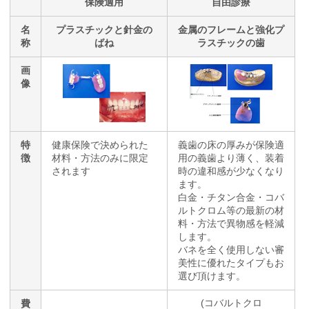
保険適用
自由診療
名
プラスチックと針金の
金属のフレームと強化プ
称
ばね
ラスチックの歯
画
像
特
健康保険で決められた
義歯の床の厚みが保険適
徴
材料・方法のみに限定
用の義歯より薄く、装着
されます
時の違和感が少なくなり
ます。
白金・チタン合金・コバ
ルトクロム等の最新の材
料・方法で異物感を軽減
します。
バネを全く使用しない審
美性に優れたタイプもお
選び頂けます。
(コバルトクロ
費